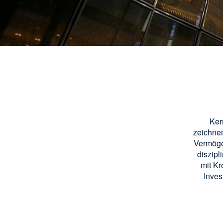
Ker
zeichnen
Vermög
diszipl
mit Kr
Inves