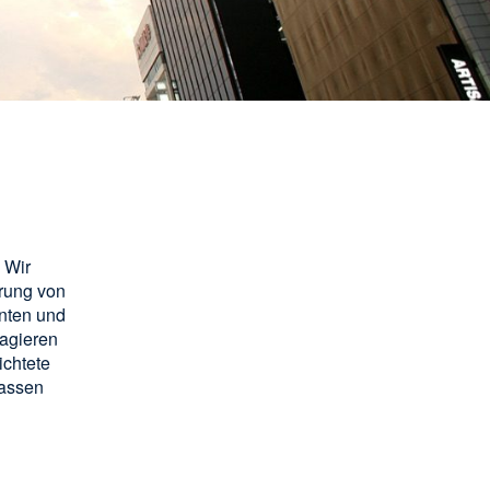
 Wir
erung von
nten und
 agieren
ichtete
lassen