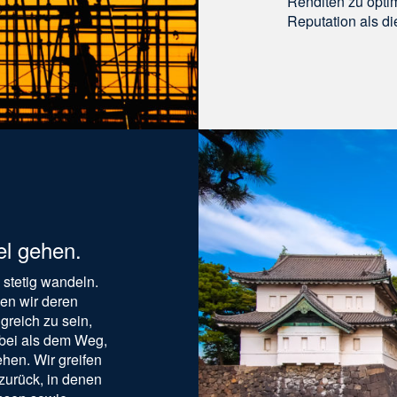
Renditen zu opti
Reputation als di
el gehen.
 stetig wandeln.
gen wir deren
greich zu sein,
 bei als dem Weg,
ehen. Wir greifen
zurück, in denen