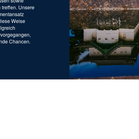
assen sowie
 treffen. Unsere
mentansatz
 diese Weise
lgreich
ervorgegangen,
tende Chancen.