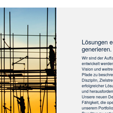
Lösungen e
generieren.
Wir sind der Auf
entwickelt werde
Vision und weitre
Pfade zu beschreit
Disziplin, Zielstr
erfolgreicher Lo
und herausforder
Unsere neuen Den
Fähigkeit, die op
unserem Portfolio