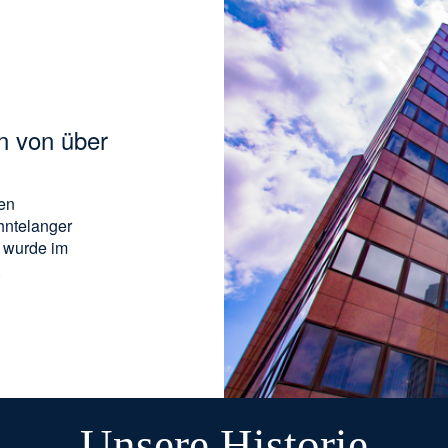
 von über
den
hntelanger
 wurde im
.
Unsere Historie