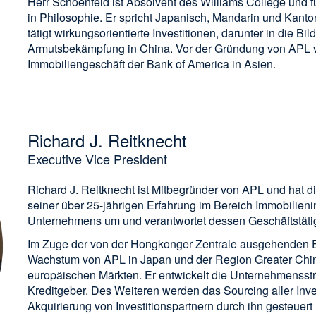
Herr Schoenfeld ist Absolvent des Williams College und f
in Philosophie. Er spricht Japanisch, Mandarin und Kanton
tätigt wirkungsorientierte Investitionen, darunter in die
Armutsbekämpfung in China. Vor der Gründung von APL 
Immobiliengeschäft der Bank of America in Asien.
Richard J. Reitknecht
Executive Vice President
Richard J. Reitknecht ist Mitbegründer von APL und hat d
seiner über 25-jährigen Erfahrung im Bereich Immobilieni
Unternehmens um und verantwortet dessen Geschäftstätig
Im Zuge der von der Hongkonger Zentrale ausgehenden E
Wachstum von APL in Japan und der Region Greater Chi
europäischen Märkten. Er entwickelt die Unternehmensstr
Kreditgeber. Des Weiteren werden das Sourcing aller Inv
Akquirierung von Investitionspartnern durch ihn gesteuert 