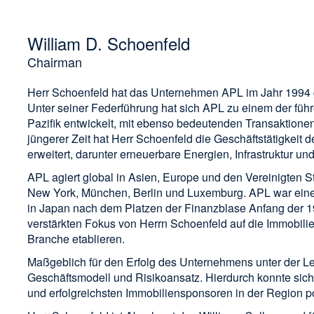
William D. Schoenfeld
Chairman
Herr Schoenfeld hat das Unternehmen APL im Jahr 1994 ge
Unter seiner Federführung hat sich APL zu einem der fü
Pazifik entwickelt, mit ebenso bedeutenden Transaktionen
jüngerer Zeit hat Herr Schoenfeld die Geschäftstätigkeit 
erweitert, darunter erneuerbare Energien, Infrastruktur und
APL agiert global in Asien, Europe und den Vereinigten S
New York, München, Berlin und Luxemburg. APL war einer
in Japan nach dem Platzen der Finanzblase Anfang der 1
verstärkten Fokus von Herrn Schoenfeld auf die Immobilien
Branche etablieren.
Maßgeblich für den Erfolg des Unternehmens unter der Le
Geschäftsmodell und Risikoansatz. Hierdurch konnte sich 
und erfolgreichsten Immobiliensponsoren in der Region po