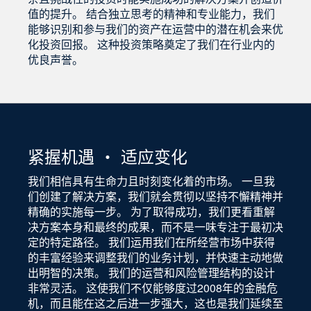
值的提升。 结合独立思考的精神和专业能力，我们
能够识别和参与我们的资产在运营中的潜在机会来优
化投资回报。 这种投资策略奠定了我们在行业内的
优良声誉。
紧握机遇 ・ 适应变化
我们相信具有生命力且时刻变化着的市场。 一旦我
们创建了解决方案，我们就会贯彻以坚持不懈精神并
精确的实施每一步。 为了取得成功，我们更看重解
决方案本身和最终的成果，而不是一味专注于最初决
定的特定路径。 我们运用我们在所经营市场中获得
的丰富经验来调整我们的业务计划，并快速主动地做
出明智的决策。 我们的运营和风险管理结构的设计
非常灵活。 这使我们不仅能够度过2008年的金融危
机，而且能在这之后进一步强大，这也是我们延续至